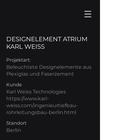
DESIGNELEMENT ATRIUM
KARL WEISS
Projektart:
Beleuchtete Designelemente aus
Plexiglas und Faserzement
Kunde
Karl Weiss Technologies
https://www.karl-
weiss.com/ingenieurtiefbau-
rohrleitungsbau-berlin.html
Standort
Berlin