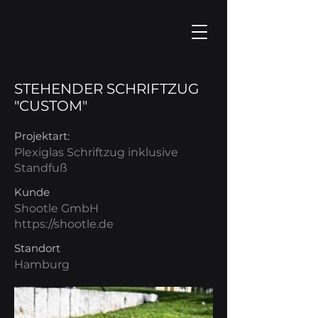
STEHENDER SCHRIFTZUG
"CUSTOM"
Projektart:
Plexiglas Schriftzug inklusive
Standfuß
Kunde
Shootle GmbH
https://shootle.de
Standort
Hamburg