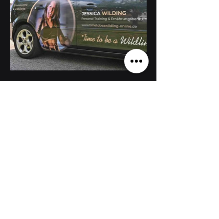
+49 (0) 7443 28 28 29
info@arnold-design.de
Jaspisstraße 16
72250
Freudenstadt