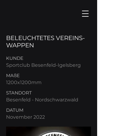
BELEUCHTETES VEREINS-
WAPPEN
KUNDE
Sportclub Besenfeld-Igelsberg
MAßE
1200x1200mm
STANDORT
Besenfeld - Nordschwarzwald
DATUM
November 2022